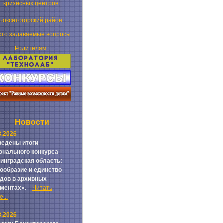
кризисных центров
Бокситогорский район
сто задаваемые вопросы
Родителям
Новости
8.2026
едены итоги
онального конкурса
инградская область:
ообразие и единство
дов в архивных
ументах».
Читать
...
8.2026