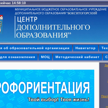
 сейчас 14:58:11
я об образовательной организации
Навигатор
Тех
для ознакомления
МОЦ
Методический кабинет
С
Де
Прот
П