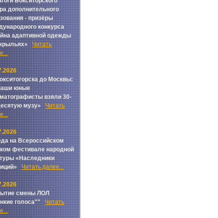
гоги Бокситорского
ра дополнительного
зования - призёры
ународного конкурса
йна адаптивной одежды
 крыльях»
Читать
...
7.2026
окситогорска до Москвы:
наши юные
матографисты взяли 30-
Десятую музу»
Читать
...
7.2026
да на Всероссийском
ком фестивале народной
туры «Наследники
диций»
Читать далее...
7.2026
рытие смены ЛОЛ
онкие голоса""
Читать
...