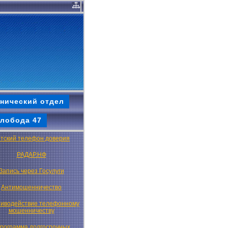
нический отдел
лобода 47
тский телефон доверия
РАДАР.НФ
Запись через Госулуги
Антимошенничество
иводействие телефонному
мошенничеству
рограмма долгосрочных