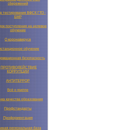
сбережений
р тестирования ВФСК ГТО -
БМР
ок поступления на целевое
обучение
О коронавирусе
истанционное обучение
рмационная безопасность
ПРОТИВОДЕЙСТВИЕ
КОРРУПЦИИ
АНТИТЕРРОР
Всё о гриппе
нка качества образования
Профстандарты
Профориентация
иная региональная база