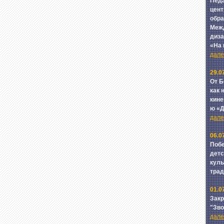
Педа
цент
обра
Межд
диза
«На
далее
29.0
От Б
как 
кине
ю «
далее
06.0
Побе
детс
куль
тра
01.0
Зак
"Зв
далее