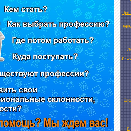
Цент
Поряд
Д
Инфо
Оце
Ед