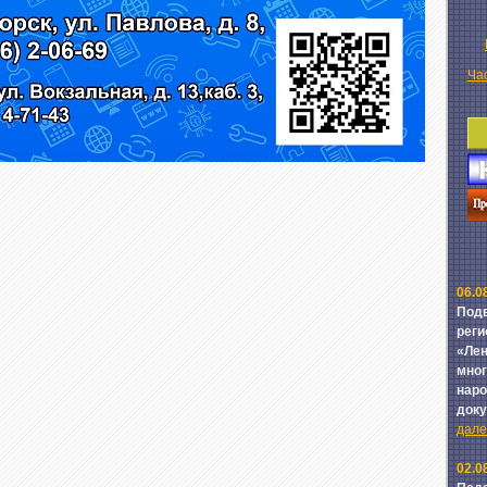
Ча
06.0
Подв
реги
«Лен
мног
наро
док
далее
02.0