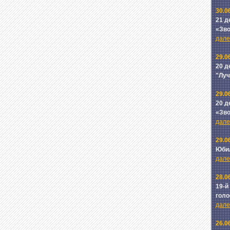
30.0
21 д
«Зв
далее
29.0
20 д
"Лу
29.0
20 д
«Зв
далее
29.0
Юби
далее
28.0
19-й
голо
далее
26.0